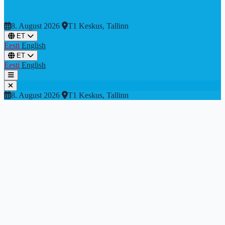
8. August 2026
T1 Keskus, Tallinn
ET
Eesti
English
ET
Eesti
English
Tour de Tallinn
8. August 2026
T1 Keskus, Tallinn